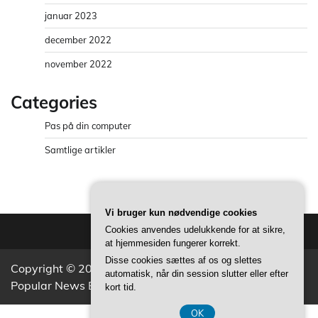
januar 2023
december 2022
november 2022
Categories
Pas på din computer
Samtlige artikler
Vi bruger kun nødvendige cookies
Cookies anvendes udelukkende for at sikre,
at hjemmesiden fungerer korrekt.
Disse cookies sættes af os og slettes
Copyright © 2026
Spyware Info Danmark
Theme:
automatisk, når din session slutter eller efter
Popular News By
Adore Themes
.
kort tid.
OK