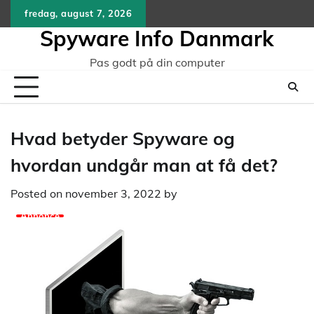
Skip
fredag, august 7, 2026
to
Spyware Info Danmark
content
Pas godt på din computer
Hvad betyder Spyware og
hvordan undgår man at få det?
Posted on
november 3, 2022
by
Annonce