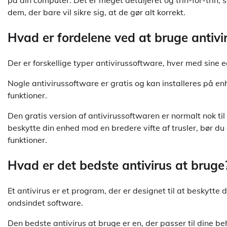
på din computer. Det er meget detaljeret og trin-for-trin, s
dem, der bare vil sikre sig, at de gør alt korrekt.
Hvad er fordelene ved at bruge antivi
Der er forskellige typer antivirussoftware, hver med sine e
Nogle antivirussoftware er gratis og kan installeres på en
funktioner.
Den gratis version af antivirussoftwaren er normalt nok ti
beskytte din enhed mod en bredere vifte af trusler, bør du
funktioner.
Hvad er det bedste antivirus at bruge
Et antivirus er et program, der er designet til at besky
ondsindet software.
Den bedste antivirus at bruge er en, der passer til dine b