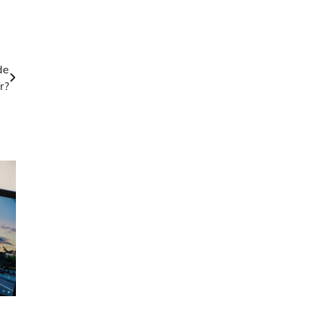
de
r?