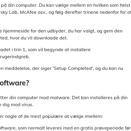
us på din computer. Du kan vælge mellem en hvilken som helst
y Lab, McAfee osv., og følg derefter trinene nedenfor for a
ielle hjemmeside for den udbyder, du har valgt, og gem den
 sted, hvor du vil downloade det.
adet i trin 1, som vil begynde at installere
rugerindgreb.
om en meddelelse, der siger 'Setup Completed', og du kan nu
software?
tter din computer mod malware. Det kan installeres på din
e dig mod virus.
 er nogle af de mest populære at vælge imellem:
software, som normalt leveres med en gratis prøveperiode før