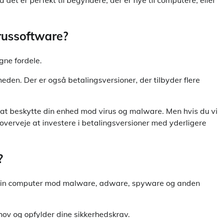
å det er perfekt til begyndere, der er nye til computere, eller
russoftware?
gne fordele.
heden. Der er også betalingsversioner, der tilbyder flere
l at beskytte din enhed mod virus og malware. Men hvis du vi
 overveje at investere i betalingsversioner med yderligere
?
tte din computer mod malware, adware, spyware og anden
ehov og opfylder dine sikkerhedskrav.