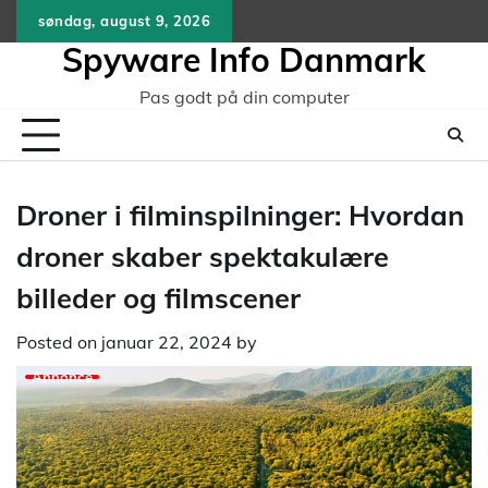
Skip
søndag, august 9, 2026
to
Spyware Info Danmark
content
Pas godt på din computer
Droner i filminspilninger: Hvordan
droner skaber spektakulære
billeder og filmscener
Posted on
januar 22, 2024
by
Annonce