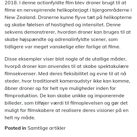
2018. I denne actionfyldte film blev droner brugt til at
filme en nervepirrende helikopterjagt i bjergområderne i
New Zealand. Dronerne kunne flyve tæt på helikopterne
og skabe følelsen af hastighed og intensitet. Denne
sekvens demonstrerer, hvordan droner kan bruges til at
skabe højspændte og adrenalinfyldte scener, som
tidligere var meget vanskelige eller farlige at filme.
Disse eksempler viser blot nogle af de utallige måder,
hvorpå droner kan anvendes til at skabe spektakulære
filmsekvenser. Med deres fleksibilitet og evne til at nå
steder, hvor traditionelt kameraudstyr ikke kan komme,
åbner droner op for helt nye muligheder inden for
filmproduktion. De kan skabe unikke og imponerende
billeder, som tilføjer værdi til filmoplevelsen og gør det
muligt for filmskabere at realisere deres visioner på en
helt ny måde.
Posted in
Samtlige artikler