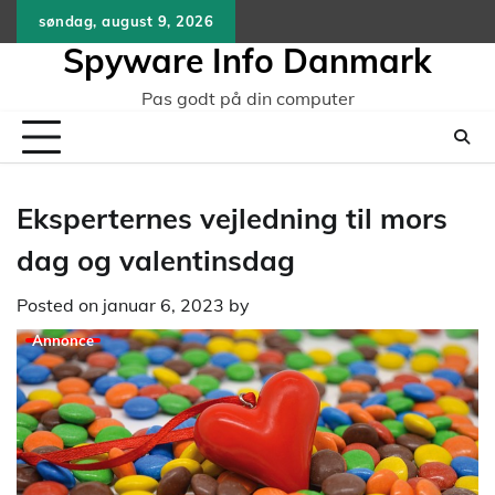
Skip
søndag, august 9, 2026
to
Spyware Info Danmark
content
Pas godt på din computer
Eksperternes vejledning til mors
dag og valentinsdag
Posted on
januar 6, 2023
by
Annonce