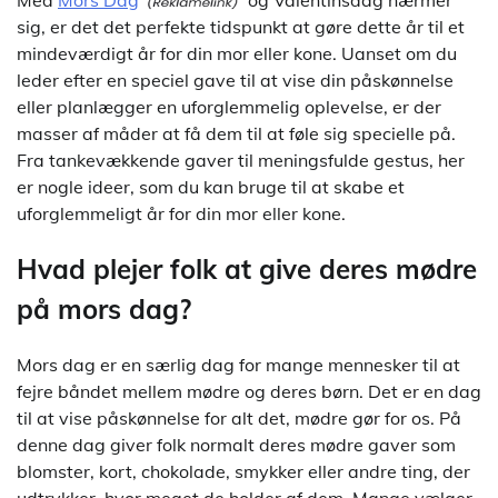
Med
Mors Dag
og Valentinsdag nærmer
sig, er det det perfekte tidspunkt at gøre dette år til et
mindeværdigt år for din mor eller kone. Uanset om du
leder efter en speciel gave til at vise din påskønnelse
eller planlægger en uforglemmelig oplevelse, er der
masser af måder at få dem til at føle sig specielle på.
Fra tankevækkende gaver til meningsfulde gestus, her
er nogle ideer, som du kan bruge til at skabe et
uforglemmeligt år for din mor eller kone.
Hvad plejer folk at give deres mødre
på mors dag?
Mors dag er en særlig dag for mange mennesker til at
fejre båndet mellem mødre og deres børn. Det er en dag
til at vise påskønnelse for alt det, mødre gør for os. På
denne dag giver folk normalt deres mødre gaver som
blomster, kort, chokolade, smykker eller andre ting, der
udtrykker, hvor meget de holder af dem. Mange vælger