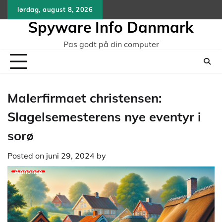
Skip
lørdag, august 8, 2026
to
Spyware Info Danmark
content
Pas godt på din computer
Malerfirmaet christensen:
Slagelsemesterens nye eventyr i
sorø
Posted on
juni 29, 2024
by
Annonce