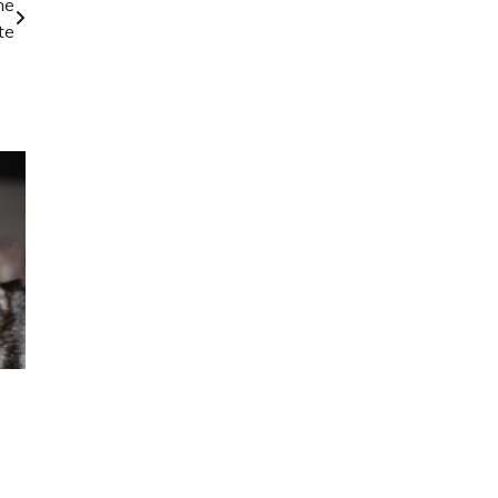
ne
te