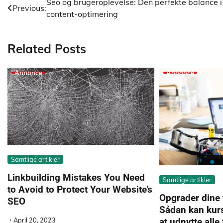
Indlægsnavigation
Seo og brugeroplevelse: Den perfekte balance i
Previous:
content-optimering
Related Posts
Annonce
Annonce
Samtlige artikler
Linkbuilding Mistakes You Need
Samtlige artikler
to Avoid to Protect Your Website’s
Opgrader dine 
SEO
Sådan kan kur
April 20, 2023
at udnytte alle