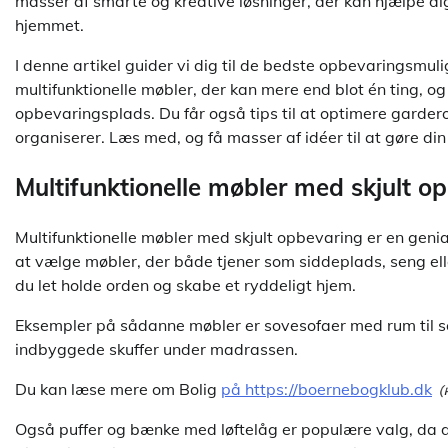
masser af smarte og kreative løsninger, der kan hjælpe d
hjemmet.
I denne artikel guider vi dig til de bedste opbevaringsmul
multifunktionelle møbler, der kan mere end blot én ting, o
opbevaringsplads. Du får også tips til at optimere gardero
organiserer. Læs med, og få masser af idéer til at gøre di
Multifunktionelle møbler med skjult o
Multifunktionelle møbler med skjult opbevaring er en genial
at vælge møbler, der både tjener som siddeplads, seng e
du let holde orden og skabe et ryddeligt hjem.
Eksempler på sådanne møbler er sovesofaer med rum til se
indbyggede skuffer under madrassen.
Du kan læse mere om Bolig
på https://boernebogklub.dk
Også puffer og bænke med løftelåg er populære valg, da de