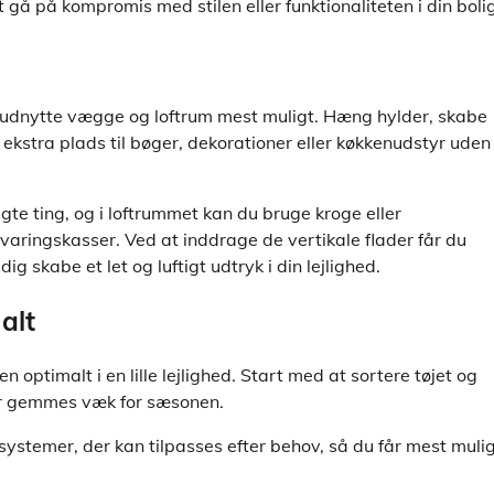
gå på kompromis med stilen eller funktionaliteten i din bolig
g udnytte vægge og loftrum mest muligt. Hæng hylder, skabe
kstra plads til bøger, dekorationer eller køkkenudstyr uden
te ting, og i loftrummet kan du bruge kroge eller
varingskasser. Ved at inddrage de vertikale flader får du
g skabe et let og luftigt udtryk i din lejlighed.
alt
 optimalt i en lille lejlighed. Start med at sortere tøjet og
ler gemmes væk for sæsonen.
ystemer, der kan tilpasses efter behov, så du får mest muli