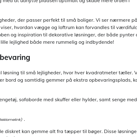
ig med at udnytte pladsen optimalt og skabe mere orden i
igheder, der passer perfekt til små boliger. Vi ser nærmere p
g viser, hvordan vægge og loftrum kan forvandles til værdiful
ben og inspiration til dekorative løsninger, der både pynter
n lille lejlighed både mere rummelig og indbydende!
pbevaring
 løsning til små lejligheder, hvor hver kvadratmeter tæller. 
ller bord og samtidig gemmer på ekstra opbevaringsplads, k
ngetøj, sofaborde med skuffer eller hylder, samt senge med
.
 diskret kan gemme alt fra tæpper til bøger. Disse løsninge