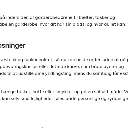
 på indersiden af garderobedørene til bælter, tasker og
abe en garderobe, hvor alt har sin plads, og hvor du let kan
øsninger
æstetik og funktionalitet, så du kan holde orden uden at gå
bevaringskasser eller flettede kurve, som både pynter og
s til at udstille dine yndlingsting, mens du samtidig får eks
hænge tasker, hatte eller smykker op på en stilfuld måde. V
l, kan selv små lejligheder føles både personlige og ryddelige