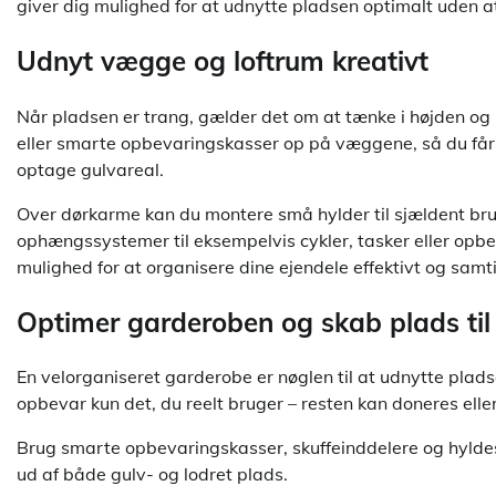
giver dig mulighed for at udnytte pladsen optimalt uden at 
Udnyt vægge og loftrum kreativt
Når pladsen er trang, gælder det om at tænke i højden o
eller smarte opbevaringskasser op på væggene, så du får e
optage gulvareal.
Over dørkarme kan du montere små hylder til sjældent brug
ophængssystemer til eksempelvis cykler, tasker eller opbe
mulighed for at organisere dine ejendele effektivt og samtidi
Optimer garderoben og skab plads til 
En velorganiseret garderobe er nøglen til at udnytte pladsen
opbevar kun det, du reelt bruger – resten kan doneres el
Brug smarte opbevaringskasser, skuffeinddelere og hyldes
ud af både gulv- og lodret plads.